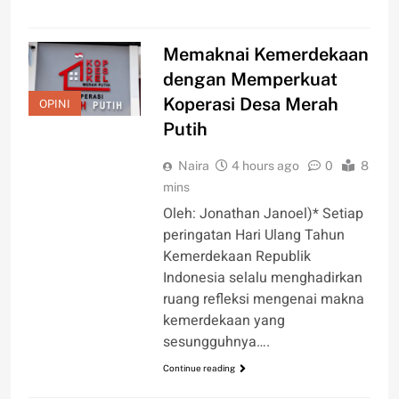
Memaknai Kemerdekaan
dengan Memperkuat
Koperasi Desa Merah
OPINI
Putih
Naira
4 hours ago
0
8
mins
Oleh: Jonathan Janoel)* Setiap
peringatan Hari Ulang Tahun
Kemerdekaan Republik
Indonesia selalu menghadirkan
ruang refleksi mengenai makna
kemerdekaan yang
sesungguhnya….
Continue reading