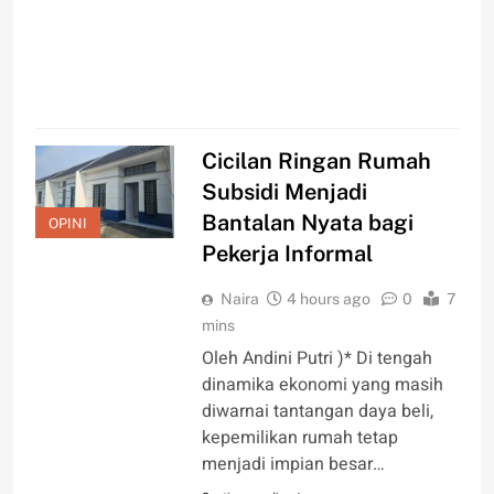
d
C
Cicilan Ringan Rumah
Subsidi Menjadi
Bantalan Nyata bagi
OPINI
Pekerja Informal
Naira
4 hours ago
0
7
mins
Oleh Andini Putri )* Di tengah
dinamika ekonomi yang masih
diwarnai tantangan daya beli,
kepemilikan rumah tetap
menjadi impian besar…