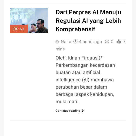
Dari Perpres AI Menuju
Regulasi AI yang Lebih
Komprehensif
OPINI
Naira
4 hours ago
0
7
mins
Oleh: Idnan Firdaus )*
Perkembangan kecerdasan
buatan atau artificial
intelligence (AI) membawa
perubahan besar dalam
berbagai aspek kehidupan,
mulai dari…
Continue reading
OPINI