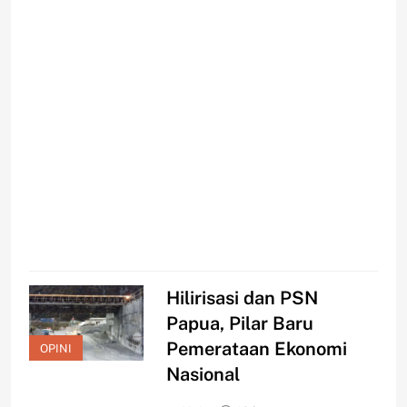
g
t
m
e
C
Hilirisasi dan PSN
Papua, Pilar Baru
Pemerataan Ekonomi
OPINI
Nasional