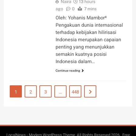
Naira
13 hours
ago
0
7 mins
Oleh: Yohanis Mambor*
Pengakuan dunia internasional
terhadap kebijakan hilirisasi
Indonesia merupakan capaian
penting yang menunjukkan
semakin kuatnya posisi
Indonesia dalam…
Continue reading
1
2
3
…
448
LocalNews - Modern WordPress Theme. All Rights Reserved 2026.. Free