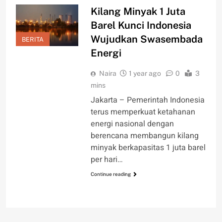
Kilang Minyak 1 Juta
Barel Kunci Indonesia
Wujudkan Swasembada
BERITA
Energi
Naira
1 year ago
0
3
mins
Jakarta – Pemerintah Indonesia
terus memperkuat ketahanan
energi nasional dengan
berencana membangun kilang
minyak berkapasitas 1 juta barel
per hari…
Continue reading