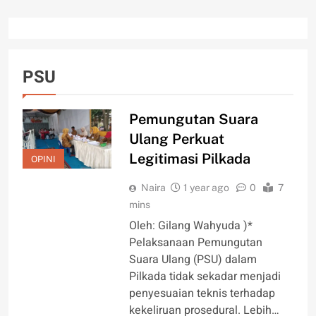
PSU
Pemungutan Suara
Ulang Perkuat
Legitimasi Pilkada
OPINI
Naira
1 year ago
0
7
mins
Oleh: Gilang Wahyuda )*
Pelaksanaan Pemungutan
Suara Ulang (PSU) dalam
Pilkada tidak sekadar menjadi
penyesuaian teknis terhadap
kekeliruan prosedural. Lebih…