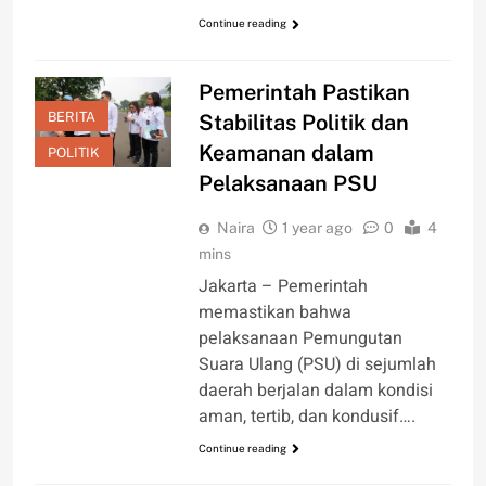
Continue reading
Pemerintah Pastikan
BERITA
Stabilitas Politik dan
Keamanan dalam
POLITIK
Pelaksanaan PSU
Naira
1 year ago
0
4
mins
Jakarta – Pemerintah
memastikan bahwa
pelaksanaan Pemungutan
Suara Ulang (PSU) di sejumlah
daerah berjalan dalam kondisi
aman, tertib, dan kondusif….
Continue reading