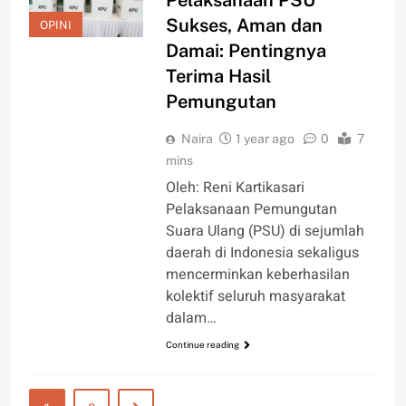
Sukses, Aman dan
OPINI
Damai: Pentingnya
Terima Hasil
Pemungutan
Naira
1 year ago
0
7
mins
Oleh: Reni Kartikasari
Pelaksanaan Pemungutan
Suara Ulang (PSU) di sejumlah
daerah di Indonesia sekaligus
mencerminkan keberhasilan
kolektif seluruh masyarakat
dalam…
Continue reading