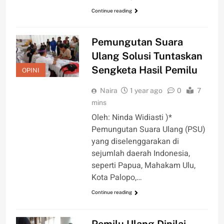
Continue reading
Pemungutan Suara
Ulang Solusi Tuntaskan
Sengketa Hasil Pemilu
OPINI
Naira
1 year ago
0
7
mins
Oleh: Ninda Widiasti )*
Pemungutan Suara Ulang (PSU)
yang diselenggarakan di
sejumlah daerah Indonesia,
seperti Papua, Mahakam Ulu,
Kota Palopo,…
Continue reading
Pemilu Ulang Dinilai