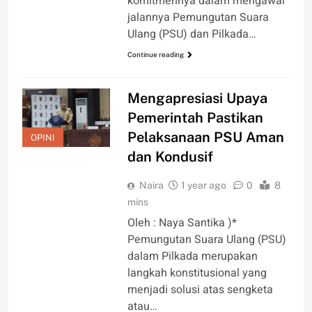
komitmennya dalam mengawal
jalannya Pemungutan Suara
Ulang (PSU) dan Pilkada…
Continue reading
Mengapresiasi Upaya
Pemerintah Pastikan
Pelaksanaan PSU Aman
OPINI
dan Kondusif
Naira
1 year ago
0
8
mins
Oleh : Naya Santika )*
Pemungutan Suara Ulang (PSU)
dalam Pilkada merupakan
langkah konstitusional yang
menjadi solusi atas sengketa
atau…