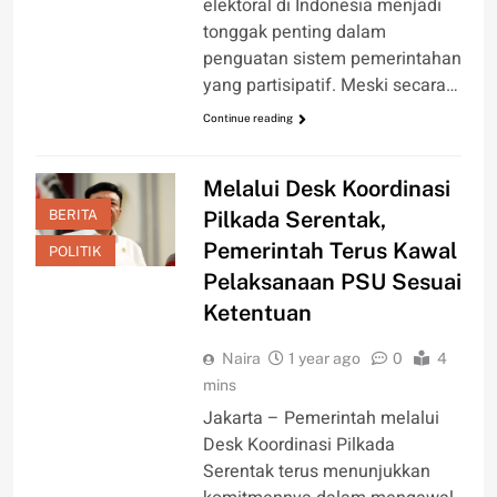
elektoral di Indonesia menjadi
tonggak penting dalam
penguatan sistem pemerintahan
yang partisipatif. Meski secara…
Continue reading
Melalui Desk Koordinasi
BERITA
Pilkada Serentak,
Pemerintah Terus Kawal
POLITIK
Pelaksanaan PSU Sesuai
Ketentuan
Naira
1 year ago
0
4
mins
Jakarta – Pemerintah melalui
Desk Koordinasi Pilkada
Serentak terus menunjukkan