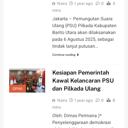
Naira
1 year ago
0
3
mins
Jakarta – Pemungutan Suara
Ulang (PSU) Pilkada Kabupaten
Barito Utara akan dilaksanakan
pada 6 Agustus 2025, sebagai
tindak lanjut putusan…
Continue reading
Kesiapan Pemerintah
Kawal Kelancaran PSU
dan Pilkada Ulang
OPINI
Naira
1 year ago
0
8
mins
Oleh: Dimas Permana )*
Penyelenggaraan demokrasi