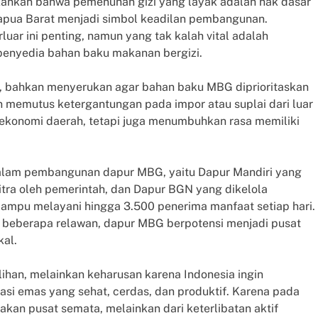
kankan bahwa pemenuhan gizi yang layak adalah hak dasar
apua Barat menjadi simbol keadilan pembangunan.
uar ini penting, namun yang tak kalah vital adalah
enyedia bahan baku makanan bergizi.
, bahkan menyerukan agar bahan baku MBG diprioritaskan
an memutus ketergantungan pada impor atau suplai dari luar
 ekonomi daerah, tetapi juga menumbuhkan rasa memiliki
 dalam pembangunan dapur MBG, yaitu Dapur Mandiri yang
tra oleh pemerintah, dan Dapur BGN yang dikelola
mampu melayani hingga 3.500 penerima manfaat setiap hari.
an beberapa relawan, dapur MBG berpotensi menjadi pusat
kal.
han, melainkan keharusan karena Indonesia ingin
si emas yang sehat, cerdas, dan produktif. Karena pada
ijakan pusat semata, melainkan dari keterlibatan aktif