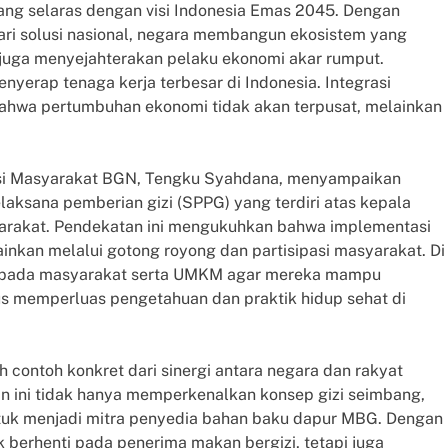
ng selaras dengan visi Indonesia Emas 2045. Dengan
ari solusi nasional, negara membangun ekosistem yang
 juga menyejahterakan pelaku ekonomi akar rumput.
erap tenaga kerja terbesar di Indonesia. Integrasi
hwa pertumbuhan ekonomi tidak akan terpusat, melainkan
pasi Masyarakat BGN, Tengku Syahdana, menyampaikan
laksana pemberian gizi (SPPG) yang terdiri atas kepala
asyarakat. Pendekatan ini mengukuhkan bahwa implementasi
inkan melalui gotong royong dan partisipasi masyarakat. Di
 kepada masyarakat serta UMKM agar mereka mampu
us memperluas pengetahuan dan praktik hidup sehat di
h contoh konkret dari sinergi antara negara dan rakyat
n ini tidak hanya memperkenalkan konsep gizi seimbang,
tuk menjadi mitra penyedia bahan baku dapur MBG. Dengan
k berhenti pada penerima makan bergizi, tetapi juga