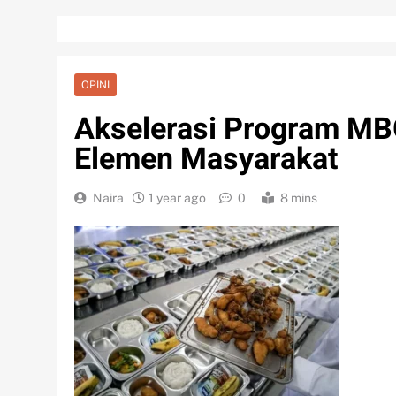
OPINI
Akselerasi Program M
Elemen Masyarakat
Naira
1 year ago
0
8 mins