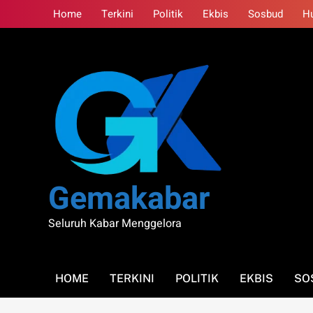
Skip
Home
Terkini
Politik
Ekbis
Sosbud
H
to
content
Gemakabar
Seluruh Kabar Menggelora
HOME
TERKINI
POLITIK
EKBIS
SO