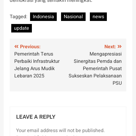
demokrasi yang semakin meningkat.
Tagged:
Indonesia
Nasional
news
update
Post
Previous:
Next:
Pemerintah Terus
Mengapresiasi
navigation
Perbaiki Infrastruktur
Sinergitas Pemda dan
Jelang Arus Mudik
Pemerintah Pusat
Lebaran 2025
Sukseskan Pelaksanaan
PSU
LEAVE A REPLY
Your email address will not be published.