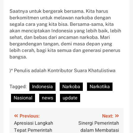
Saatnya untuk bergerak bersama. Kita harus
berkomitmen untuk melawan narkoba dengan
segala cara yang kita bisa. Bersama-sama, kita
akan menciptakan Indonesia yang lebih baik, lebih
sehat, dan bebas dari ancaman narkoba. Mari
bergandengan tangan, demi masa depan yang
lebih cerah, bagi kita semua dan generasi penerus
bangsa.
)* Penulis adalah Kontributor Suara Khatulistiwa
Tagged:
Indonesia
Narkoba
Narkotika
Nasional
news
update
Post
Previous:
Next:
Apresiasi Langkah
Sinergi Pemerintah
navigation
Tepat Pemerintah
dalam Membatasi