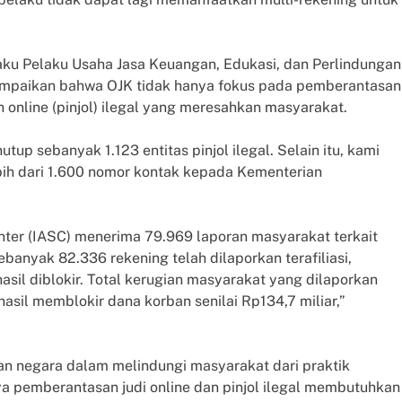
aku Pelaku Usaha Jasa Keuangan, Edukasi, dan Perlindungan
ampaikan bahwa OJK tidak hanya fokus pada pemberantasan
n online (pinjol) ilegal yang meresahkan masyarakat.
up sebanyak 1.123 entitas pinjol ilegal. Selain itu, kami
bih dari 1.600 nomor kontak kepada Kementerian
nter (IASC) menerima 79.969 laporan masyarakat terkait
sebanyak 82.336 rekening telah dilaporkan terafiliasi,
sil diblokir. Total kerugian masyarakat yang dilaporkan
hasil memblokir dana korban senilai Rp134,7 miliar,”
an negara dalam melindungi masyarakat dari praktik
ya pemberantasan judi online dan pinjol ilegal membutuhkan