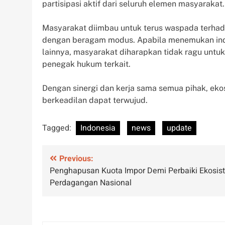
partisipasi aktif dari seluruh elemen masyarakat.
Masyarakat diimbau untuk terus waspada terhad
dengan beragam modus. Apabila menemukan indika
lainnya, masyarakat diharapkan tidak ragu untu
penegak hukum terkait.
Dengan sinergi dan kerja sama semua pihak, eko
berkeadilan dapat terwujud.
Tagged:
Indonesia
news
update
Post
Previous:
Penghapusan Kuota Impor Demi Perbaiki Ekosis
navigation
Perdagangan Nasional