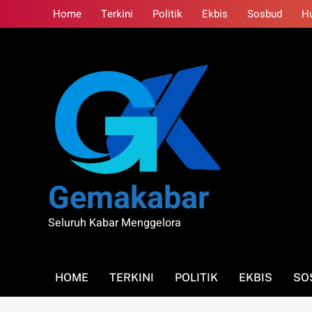
Skip
Home
Terkini
Politik
Ekbis
Sosbud
H
to
content
Gemakabar
Seluruh Kabar Menggelora
HOME
TERKINI
POLITIK
EKBIS
SO