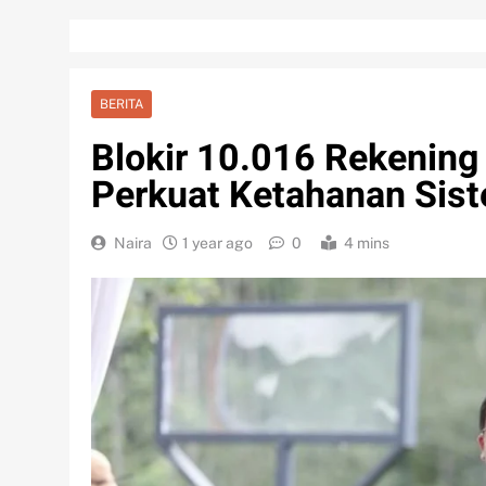
BERITA
Blokir 10.016 Rekening
Perkuat Ketahanan Sis
Naira
1 year ago
0
4 mins