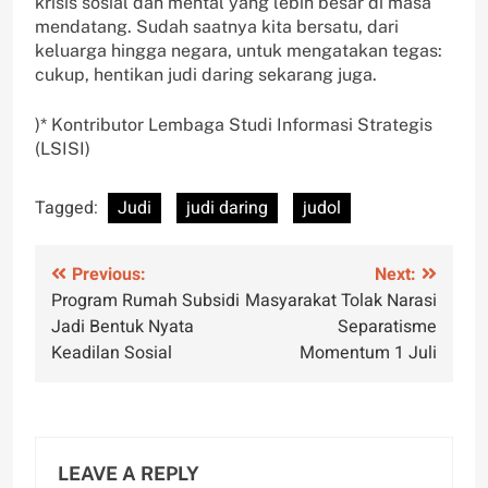
krisis sosial dan mental yang lebih besar di masa
mendatang. Sudah saatnya kita bersatu, dari
keluarga hingga negara, untuk mengatakan tegas:
cukup, hentikan judi daring sekarang juga.
)* Kontributor Lembaga Studi Informasi Strategis
(LSISI)
Tagged:
Judi
judi daring
judol
Post
Previous:
Next:
Program Rumah Subsidi
Masyarakat Tolak Narasi
navigation
Jadi Bentuk Nyata
Separatisme
Keadilan Sosial
Momentum 1 Juli
LEAVE A REPLY