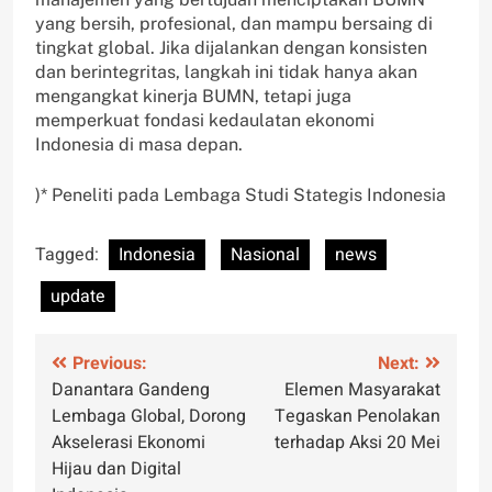
yang bersih, profesional, dan mampu bersaing di
tingkat global. Jika dijalankan dengan konsisten
dan berintegritas, langkah ini tidak hanya akan
mengangkat kinerja BUMN, tetapi juga
memperkuat fondasi kedaulatan ekonomi
Indonesia di masa depan.
)* Peneliti pada Lembaga Studi Stategis Indonesia
Tagged:
Indonesia
Nasional
news
update
Post
Previous:
Next:
Danantara Gandeng
Elemen Masyarakat
navigation
Lembaga Global, Dorong
Tegaskan Penolakan
Akselerasi Ekonomi
terhadap Aksi 20 Mei
Hijau dan Digital