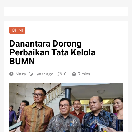
OPINI
Danantara Dorong
Perbaikan Tata Kelola
BUMN
Naira
1 year ago
0
7 mins