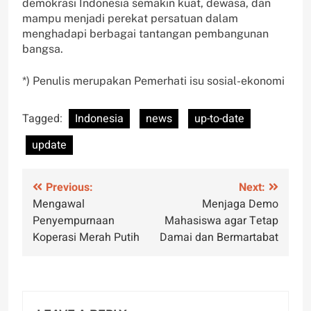
demokrasi Indonesia semakin kuat, dewasa, dan
mampu menjadi perekat persatuan dalam
menghadapi berbagai tantangan pembangunan
bangsa.
*) Penulis merupakan Pemerhati isu sosial-ekonomi
Tagged:
Indonesia
news
up-to-date
update
Post
Previous:
Next:
Mengawal
Menjaga Demo
navigation
Penyempurnaan
Mahasiswa agar Tetap
Koperasi Merah Putih
Damai dan Bermartabat