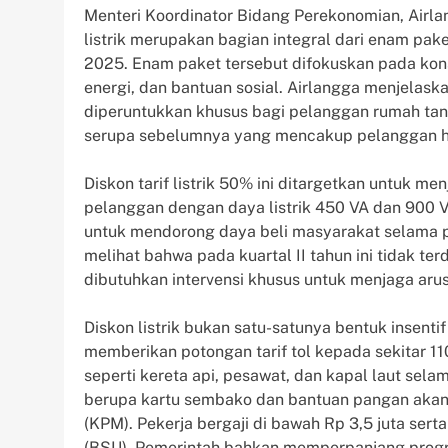
Menteri Koordinator Bidang Perekonomian, Airla
listrik merupakan bagian integral dari enam pak
2025. Enam paket tersebut difokuskan pada kon
energi, dan bantuan sosial. Airlangga menjelaskan
diperuntukkan khusus bagi pelanggan rumah tan
serupa sebelumnya yang mencakup pelanggan h
Diskon tarif listrik 50% ini ditargetkan untuk m
pelanggan dengan daya listrik 450 VA dan 900 V
untuk mendorong daya beli masyarakat selama pe
melihat bahwa pada kuartal II tahun ini tidak t
dibutuhkan intervensi khusus untuk menjaga aru
Diskon listrik bukan satu-satunya bentuk insenti
memberikan potongan tarif tol kepada sekitar 11
seperti kereta api, pesawat, dan kapal laut selam
berupa kartu sembako dan bantuan pangan akan 
(KPM). Pekerja bergaji di bawah Rp 3,5 juta ser
(BSU). Pemerintah bahkan memperpanjang progra