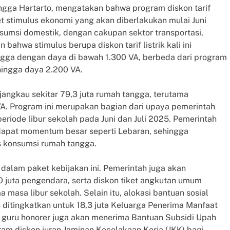
ngga Hartarto, mengatakan bahwa program diskon tarif
et stimulus ekonomi yang akan diberlakukan mulai Juni
sumsi domestik, dengan cakupan sektor transportasi,
 bahwa stimulus berupa diskon tarif listrik kali ini
gga dengan daya di bawah 1.300 VA, berbeda dari program
ingga daya 2.200 VA.
enjangkau sekitar 79,3 juta rumah tangga, terutama
A. Program ini merupakan bagian dari upaya pemerintah
riode libur sekolah pada Juni dan Juli 2025. Pemerintah
erdapat momentum besar seperti Lebaran, sehingga
s konsumsi rumah tangga.
f dalam paket kebijakan ini. Pemerintah juga akan
0 juta pengendara, serta diskon tiket angkutan umum
a masa libur sekolah. Selain itu, alokasi bantuan sosial
ditingkatkan untuk 18,3 juta Keluarga Penerima Manfaat
ta guru honorer juga akan menerima Bantuan Subsidi Upah
m diskon iuran Jaminan Kecelakaan Kerja (JKK) bagi