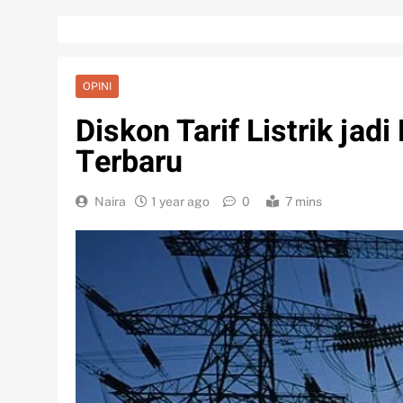
OPINI
Diskon Tarif Listrik ja
Terbaru
Naira
1 year ago
0
7 mins