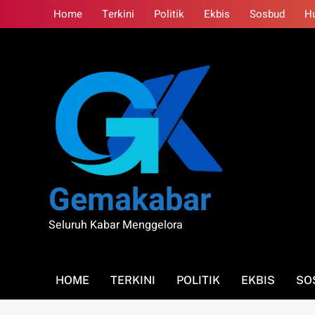
Skip
Home
Terkini
Politik
Ekbis
Sosbud
H
to
content
Gemakabar
Seluruh Kabar Menggelora
HOME
TERKINI
POLITIK
EKBIS
SO