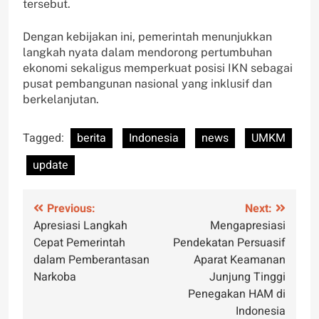
tersebut.
Dengan kebijakan ini, pemerintah menunjukkan
langkah nyata dalam mendorong pertumbuhan
ekonomi sekaligus memperkuat posisi IKN sebagai
pusat pembangunan nasional yang inklusif dan
berkelanjutan.
Tagged:
berita
Indonesia
news
UMKM
update
Post
Previous:
Next:
Apresiasi Langkah
Mengapresiasi
navigation
Cepat Pemerintah
Pendekatan Persuasif
dalam Pemberantasan
Aparat Keamanan
Narkoba
Junjung Tinggi
Penegakan HAM di
Indonesia