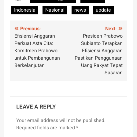
Indonesia
Nasional
news
update
Post
Previous:
Next:
Efisiensi Anggaran
Presiden Prabowo
navigation
Perkuat Asta Cita:
Subianto Terapkan
Komitmen Prabowo
Efisiensi Anggaran
untuk Pembangunan
Pastikan Penggunaan
Berkelanjutan
Uang Rakyat Tepat
Sasaran
LEAVE A REPLY
Your email address will not be published.
Required fields are marked
*