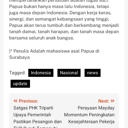
mempertahankan persatuan adalah tugas suci.
Papua bukan hanya masa lalu Indonesia, tetapi
juga masa depan Indonesia. Dengan kerja keras,
sinergi, dan semangat kebangsaan yang tinggi,
Papua akan terus tumbuh dan berkembang menjadi
tanah damai, tanah harapan, dan tanah masa depan
bersama seluruh anak bangsa.
)* Penulis Adalah mahasiswa asal Papua di
Surabaya
Tagged:
Indonesia
Nasional
news
update
Post
Previous:
Next:
Satgas PHK Triparti
Perayaan Mayday
navigation
Upaya Pemerintah
Momentum Peningkatan
Pastikan Pesangon dan
Kesejahteraan Pekerja