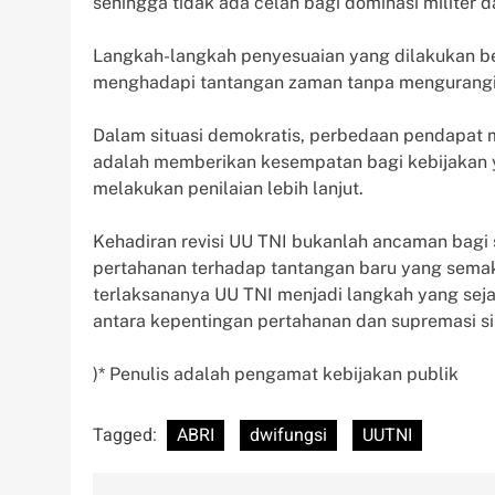
sehingga tidak ada celah bagi dominasi militer d
Langkah-langkah penyesuaian yang dilakukan b
menghadapi tantangan zaman tanpa mengurangi pe
Dalam situasi demokratis, perbedaan pendapat 
adalah memberikan kesempatan bagi kebijakan 
melakukan penilaian lebih lanjut.
Kehadiran revisi UU TNI bukanlah ancaman bagi s
pertahanan terhadap tantangan baru yang semak
terlaksananya UU TNI menjadi langkah yang sej
antara kepentingan pertahanan dan supremasi sipi
)* Penulis adalah pengamat kebijakan publik
Tagged:
ABRI
dwifungsi
UUTNI