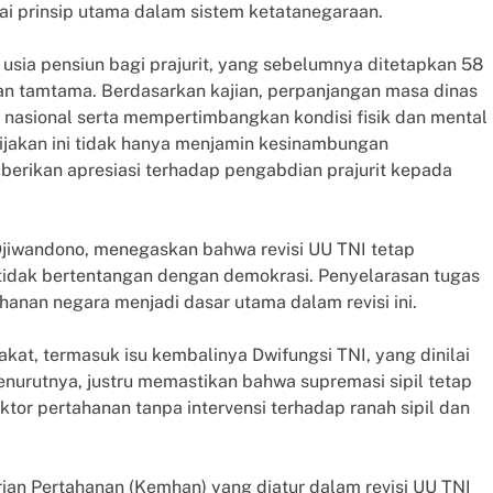
gai prinsip utama dalam sistem ketatanegaraan.
usia pensiun bagi prajurit, yang sebelumnya ditetapkan 58
 dan tamtama. Berdasarkan kajian, perpanjangan masa dinas
nasional serta mempertimbangkan kondisi fisik dan mental
bijakan ini tidak hanya menjamin kesinambungan
erikan apresiasi terhadap pengabdian prajurit kepada
 Djiwandono, menegaskan bahwa revisi UU TNI tetap
idak bertentangan dengan demokrasi. Penyelarasan tugas
anan negara menjadi dasar utama dalam revisi ini.
at, termasuk isu kembalinya Dwifungsi TNI, yang dinilai
menurutnya, justru memastikan bahwa supremasi sipil tetap
tor pertahanan tanpa intervensi terhadap ranah sipil dan
ian Pertahanan (Kemhan) yang diatur dalam revisi UU TNI