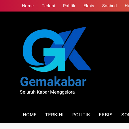
Skip
Home
Terkini
Politik
Ekbis
Sosbud
H
to
content
Gemakabar
Seluruh Kabar Menggelora
HOME
TERKINI
POLITIK
EKBIS
SO