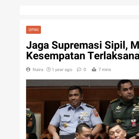
OPINI
Jaga Supremasi Sipil, 
Kesempatan Terlaksana
Naira
1 year ago
0
7 mins