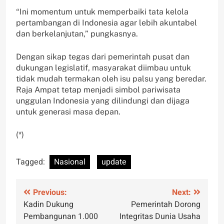
“Ini momentum untuk memperbaiki tata kelola
pertambangan di Indonesia agar lebih akuntabel
dan berkelanjutan,” pungkasnya.
Dengan sikap tegas dari pemerintah pusat dan
dukungan legislatif, masyarakat diimbau untuk
tidak mudah termakan oleh isu palsu yang beredar.
Raja Ampat tetap menjadi simbol pariwisata
unggulan Indonesia yang dilindungi dan dijaga
untuk generasi masa depan.
(*)
Tagged:
Nasional
update
Post
Previous:
Next:
Kadin Dukung
Pemerintah Dorong
navigation
Pembangunan 1.000
Integritas Dunia Usaha