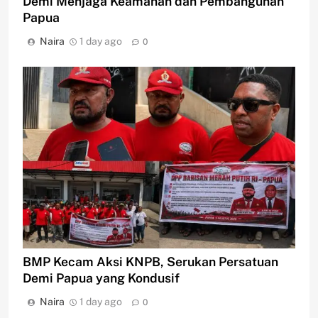
Demi Menjaga Keamanan dan Pembangunan
Papua
Naira
1 day ago
0
BMP Kecam Aksi KNPB, Serukan Persatuan
Demi Papua yang Kondusif
Naira
1 day ago
0