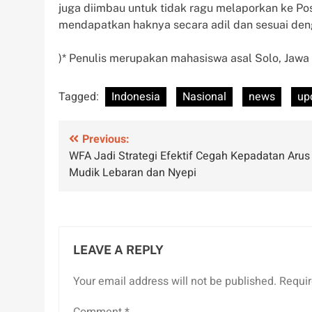
juga diimbau untuk tidak ragu melaporkan ke P
mendapatkan haknya secara adil dan sesuai den
)* Penulis merupakan mahasiswa asal Solo, Jawa
Tagged:
Indonesia
Nasional
news
up
Post
Previous:
WFA Jadi Strategi Efektif Cegah Kepadatan Arus
navigation
Mudik Lebaran dan Nyepi
LEAVE A REPLY
Your email address will not be published.
Requir
Comment
*