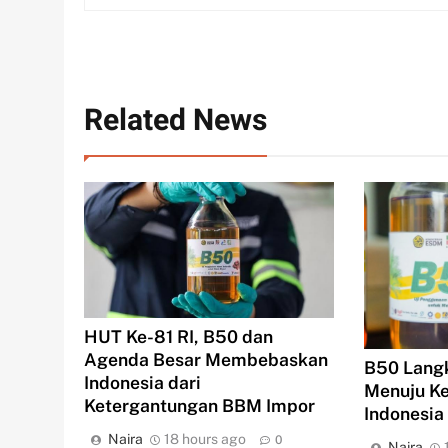
Related News
HUT Ke-81 RI, B50 dan
Agenda Besar Membebaskan
B50 Langk
Indonesia dari
Menuju K
Ketergantungan BBM Impor
Indonesia
Naira
18 hours ago
0
Naira