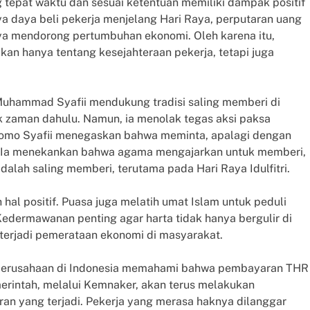
tepat waktu dan sesuai ketentuan memiliki dampak positif
a daya beli pekerja menjelang Hari Raya, perputaran uang
ya mendorong pertumbuhan ekonomi. Oleh karena itu,
 hanya tentang kesejahteraan pekerja, tetapi juga
Muhammad Syafii mendukung tradisi saling memberi di
k zaman dahulu. Namun, ia menolak tegas aksi paksa
omo Syafii menegaskan bahwa meminta, apalagi dengan
k. Ia menekankan bahwa agama mengajarkan untuk memberi,
alah saling memberi, terutama pada Hari Raya Idulfitri.
l positif. Puasa juga melatih umat Islam untuk peduli
Kedermawanan penting agar harta tidak hanya bergulir di
 terjadi pemerataan ekonomi di masyarakat.
uh perusahaan di Indonesia memahami bahwa pembayaran THR
merintah, melalui Kemnaker, akan terus melakukan
n yang terjadi. Pekerja yang merasa haknya dilanggar