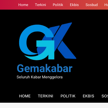
Skip
Home
Terkini
Politik
Ekbis
Sosbud
H
to
content
Gemakabar
Seluruh Kabar Menggelora
HOME
TERKINI
POLITIK
EKBIS
SO