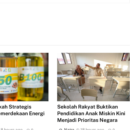
ah Strategis
Sekolah Rakyat Buktikan
emerdekaan Energi
Pendidikan Anak Miskin Kini
Menjadi Prioritas Negara
18 hours ago
Naira
18 hours ago
0
0