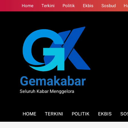
Skip
Home
Terkini
Politik
Ekbis
Sosbud
H
to
content
Gemakabar
Seluruh Kabar Menggelora
HOME
TERKINI
POLITIK
EKBIS
SO