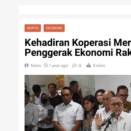
BERITA
EKONOMI
Kehadiran Koperasi Mer
Penggerak Ekonomi Rak
Naira
1 year ago
0
3 mins