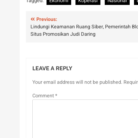
Tagged:
Ekonomi
Koperasi
Nasional
Post
Previous:
Lindungi Keamanan Ruang Siber, Pemerintah Blo
navigation
Situs Promosikan Judi Daring
LEAVE A REPLY
Your email address will not be published.
Requir
Comment
*