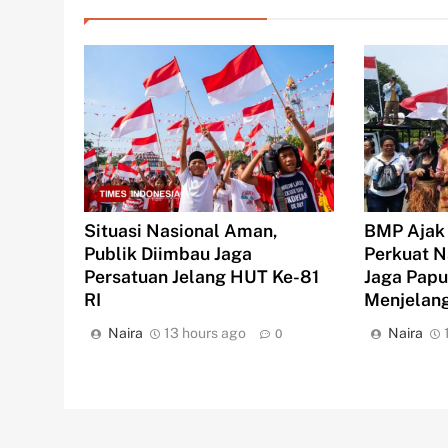
BMP Ajak
Situasi Nasional Aman,
Perkuat N
Publik Diimbau Jaga
Jaga Pap
Persatuan Jelang HUT Ke-81
Menjelang
RI
Naira
Naira
13 hours ago
0