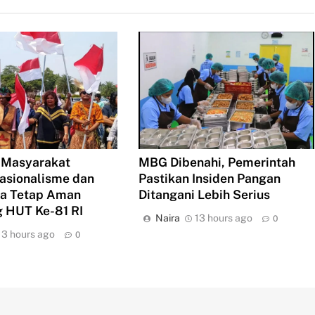
 Masyarakat
MBG Dibenahi, Pemerintah
asionalisme dan
Pastikan Insiden Pangan
ua Tetap Aman
Ditangani Lebih Serius
 HUT Ke-81 RI
Naira
13 hours ago
0
13 hours ago
0