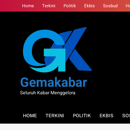
Skip
Home
Terkini
Politik
Ekbis
Sosbud
H
to
content
Gemakabar
Seluruh Kabar Menggelora
HOME
TERKINI
POLITIK
EKBIS
SO