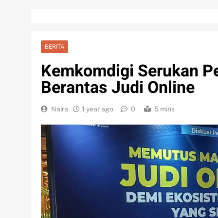
BERITA
Kemkomdigi Serukan Pe
Berantas Judi Online
Naira
1 year ago
0
5 mins