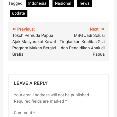
Tagged:
Indonesia
Nasional
news
update
Post
Previous:
Next:
Tokoh Pemuda Papua
MBG Jadi Solusi
navigation
Ajak Masyarakat Kawal
Tingkatkan Kualitas Gizi
Program Makan Bergizi
dan Pendidikan Anak di
Gratis
Papua
LEAVE A REPLY
Your email address will not be published.
Required fields are marked
*
Comment
*