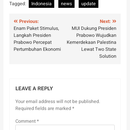
Tagged:
Indonesia
news
update
Post
Previous:
Next:
Enam Paket Stimulus,
MUI Dukung Presiden
navigation
Langkah Presiden
Prabowo Wujudkan
Prabowo Percepat
Kemerdekaan Palestina
Pertumbuhan Ekonomi
Lewat Two State
Solution
LEAVE A REPLY
Your email address will not be published.
Required fields are marked
*
Comment
*