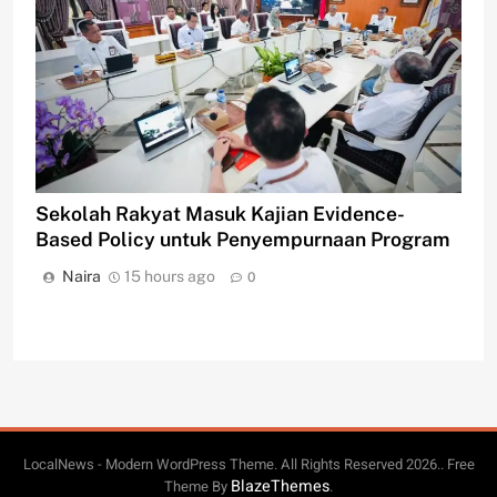
Sekolah Rakyat Masuk Kajian Evidence-
Based Policy untuk Penyempurnaan Program
Naira
15 hours ago
0
LocalNews - Modern WordPress Theme. All Rights Reserved 2026.. Free
BlazeThemes
Theme By
.