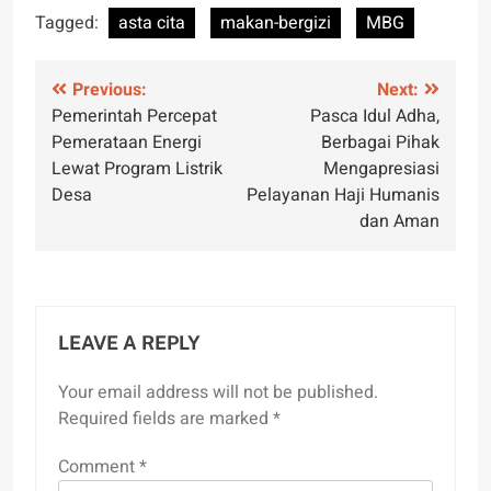
Tagged:
asta cita
makan-bergizi
MBG
Post
Previous:
Next:
Pemerintah Percepat
Pasca Idul Adha,
navigation
Pemerataan Energi
Berbagai Pihak
Lewat Program Listrik
Mengapresiasi
Desa
Pelayanan Haji Humanis
dan Aman
LEAVE A REPLY
Your email address will not be published.
Required fields are marked
*
Comment
*