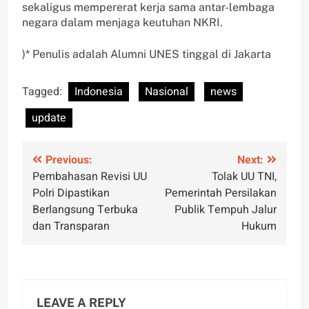
sekaligus mempererat kerja sama antar-lembaga
negara dalam menjaga keutuhan NKRI.
)* Penulis adalah Alumni UNES tinggal di Jakarta
Tagged:
Indonesia
Nasional
news
update
Post
Previous:
Next:
Pembahasan Revisi UU
Tolak UU TNI,
navigation
Polri Dipastikan
Pemerintah Persilakan
Berlangsung Terbuka
Publik Tempuh Jalur
dan Transparan
Hukum
LEAVE A REPLY