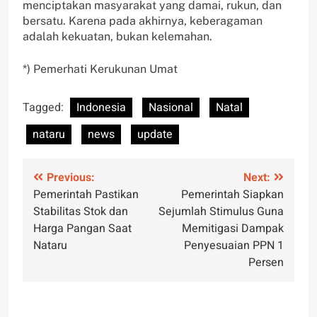
menciptakan masyarakat yang damai, rukun, dan
bersatu. Karena pada akhirnya, keberagaman
adalah kekuatan, bukan kelemahan.
*) Pemerhati Kerukunan Umat
Tagged:
Indonesia
Nasional
Natal
nataru
news
update
Post
Previous:
Next:
Pemerintah Pastikan
Pemerintah Siapkan
navigation
Stabilitas Stok dan
Sejumlah Stimulus Guna
Harga Pangan Saat
Memitigasi Dampak
Nataru
Penyesuaian PPN 1
Persen