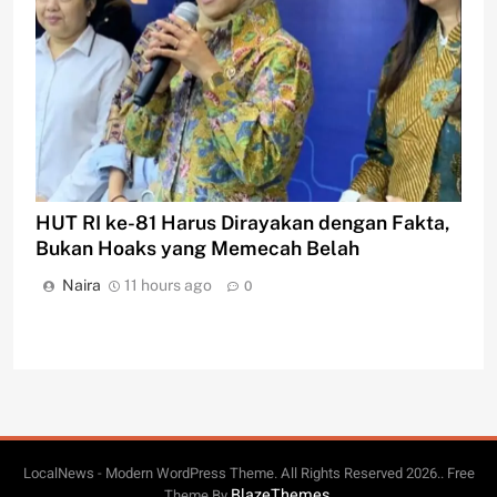
HUT RI ke-81 Harus Dirayakan dengan Fakta,
Bukan Hoaks yang Memecah Belah
Naira
11 hours ago
0
LocalNews - Modern WordPress Theme. All Rights Reserved 2026.. Free
BlazeThemes
Theme By
.