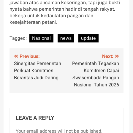
jawaban atas ancaman kekeringan, tapi juga bukti
nyata bahwa pemerintah hadir di tengah rakyat,
bekerja untuk kedaulatan pangan dan
kesejahteraan petani.
Tagged:
Nasional
news
update
Post
Previous:
Next:
Sinergitas Pemerintah
Pemerintah Tegaskan
navigation
Perkuat Komitmen
Komitmen Capai
Berantas Judi Daring
Swasembada Pangan
Nasional Tahun 2026
LEAVE A REPLY
Your email address will not be published.