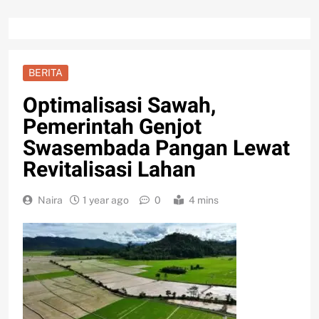
BERITA
Optimalisasi Sawah,
Pemerintah Genjot
Swasembada Pangan Lewat
Revitalisasi Lahan
Naira
1 year ago
0
4 mins