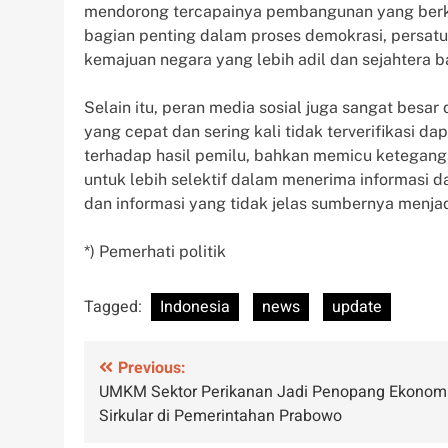
mendorong tercapainya pembangunan yang berkel
bagian penting dalam proses demokrasi, persatua
kemajuan negara yang lebih adil dan sejahtera ba
Selain itu, peran media sosial juga sangat besa
yang cepat dan sering kali tidak terverifikasi
terhadap hasil pemilu, bahkan memicu keteganga
untuk lebih selektif dalam menerima informasi 
dan informasi yang tidak jelas sumbernya menjad
*) Pemerhati politik
Tagged:
Indonesia
news
update
Post
Previous:
UMKM Sektor Perikanan Jadi Penopang Ekonom
navigation
Sirkular di Pemerintahan Prabowo