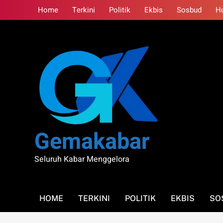
Skip
Home
Terkini
Politik
Ekbis
Sosbud
H
to
content
Gemakabar
Seluruh Kabar Menggelora
HOME
TERKINI
POLITIK
EKBIS
SO