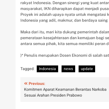
rakyat Indonesia. Dengan sinergi yang kuat antar
masyarakat, IKN diharapkan dapat menjadi pusat
Proyek ini adalah upaya nyata untuk mengatas
Indonesia yang adil, makmur, dan berdaya saing 
Maka dari itu, mari kita dukung pemerintah da
pemerataan kesejahteraan dan kemajuan bagi sel
antara semua pihak, kita semua memiliki peran
)* Penulis merupakan Dosen Ekonomi di salah sat
Tagged:
Indonesia
news
update
Post
Previous:
Komitmen Aparat Keamanan Berantas Narkoba
navigation
Sesuai Arahan Presiden Prabowo