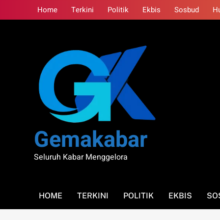
Skip
Home
Terkini
Politik
Ekbis
Sosbud
H
to
content
Gemakabar
Seluruh Kabar Menggelora
HOME
TERKINI
POLITIK
EKBIS
SO