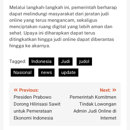
Melalui langkah-langkah ini, pemerintah berharap
dapat melindungi masyarakat dari jeratan judi
online yang terus mengancam, sekaligus
menciptakan ruang digital yang lebih aman dan
sehat. Upaya ini diharapkan dapat terus
ditingkatkan hingga judi online dapat diberantas
hingga ke akarnya.
Tagged:
Indonesia
Judi
judol
Nasional
news
update
Post
Previous:
Next:
Presiden Prabowo
Pemerintah Komitmen
navigation
Dorong Hilirisasi Sawit
Tindak Lowongan
untuk Pemerataan
Admin Judi Online di
Ekonomi Indonesia
Internet