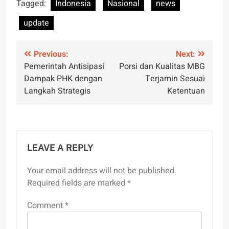
Tagged:
Indonesia
Nasional
news
update
Post
Previous:
Next:
Pemerintah Antisipasi
Porsi dan Kualitas MBG
navigation
Dampak PHK dengan
Terjamin Sesuai
Langkah Strategis
Ketentuan
LEAVE A REPLY
Your email address will not be published.
Required fields are marked
*
Comment
*