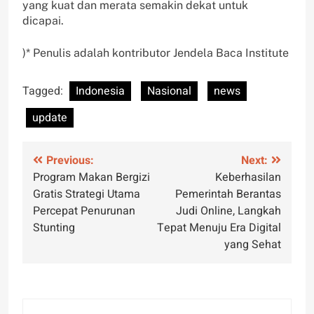
yang kuat dan merata semakin dekat untuk
dicapai.
)* Penulis adalah kontributor Jendela Baca Institute
Tagged:
Indonesia
Nasional
news
update
Post
Previous:
Next:
Program Makan Bergizi
Keberhasilan
navigation
Gratis Strategi Utama
Pemerintah Berantas
Percepat Penurunan
Judi Online, Langkah
Stunting
Tepat Menuju Era Digital
yang Sehat