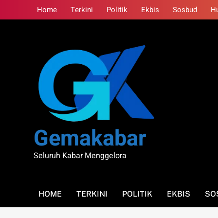
Skip
Home
Terkini
Politik
Ekbis
Sosbud
H
to
content
Gemakabar
Seluruh Kabar Menggelora
HOME
TERKINI
POLITIK
EKBIS
SO