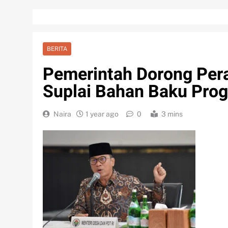
BERITA
Pemerintah Dorong Pera
Suplai Bahan Baku Pr
Naira
1 year ago
0
3 mins