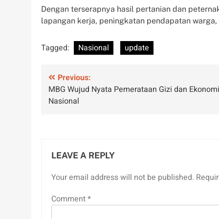
Dengan terserapnya hasil pertanian dan peternak
lapangan kerja, peningkatan pendapatan warga, 
Tagged:
Nasional
update
Post
Previous:
MBG Wujud Nyata Pemerataan Gizi dan Ekonom
navigation
Nasional
LEAVE A REPLY
Your email address will not be published.
Requir
Comment
*