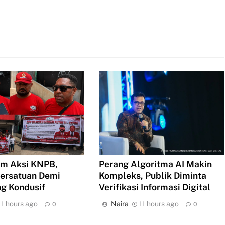
m Aksi KNPB,
Perang Algoritma AI Makin
ersatuan Demi
Kompleks, Publik Diminta
g Kondusif
Verifikasi Informasi Digital
11 hours ago
Naira
11 hours ago
0
0