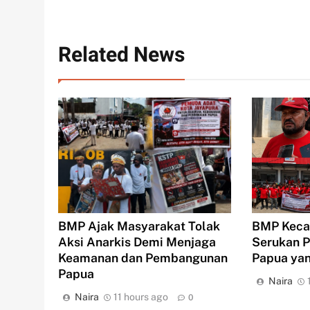
Related News
BMP Keca
BMP Ajak Masyarakat Tolak
Serukan P
Aksi Anarkis Demi Menjaga
Papua yan
Keamanan dan Pembangunan
Papua
Naira
Naira
11 hours ago
0