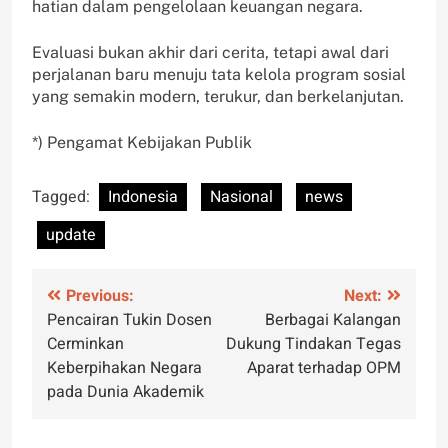
hatian dalam pengelolaan keuangan negara.
Evaluasi bukan akhir dari cerita, tetapi awal dari
perjalanan baru menuju tata kelola program sosial
yang semakin modern, terukur, dan berkelanjutan.
*) Pengamat Kebijakan Publik
Tagged:
Indonesia
Nasional
news
update
Post
Previous:
Next:
Pencairan Tukin Dosen
Berbagai Kalangan
navigation
Cerminkan
Dukung Tindakan Tegas
Keberpihakan Negara
Aparat terhadap OPM
pada Dunia Akademik