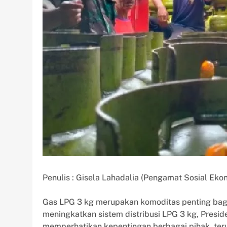
Penulis : Gisela Lahadalia (Pengamat Sosial Eko
Gas LPG 3 kg merupakan komoditas penting bagi
meningkatkan sistem distribusi LPG 3 kg, Pres
memperhatikan kepentingan berbagai pihak, ter