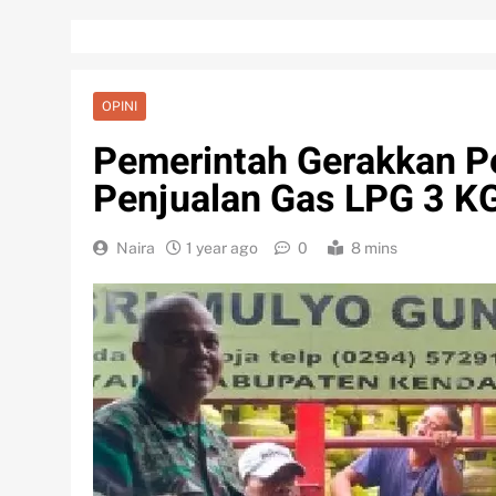
OPINI
Pemerintah Gerakkan P
Penjualan Gas LPG 3 K
Naira
1 year ago
0
8 mins