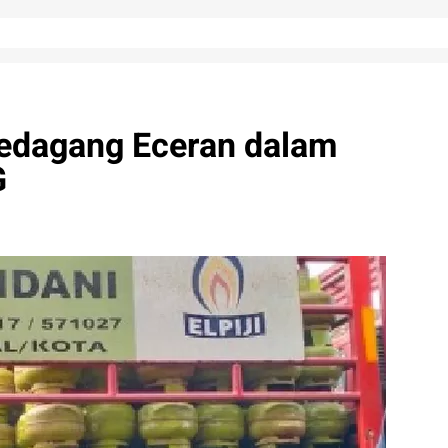
edagang Eceran dalam
G