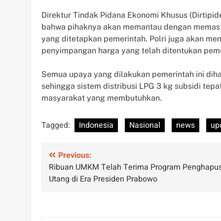
Direktur Tindak Pidana Ekonomi Khusus (Dirtipid
bahwa pihaknya akan memantau dengan memastika
yang ditetapkan pemerintah. Polri juga akan me
penyimpangan harga yang telah ditentukan peme
Semua upaya yang dilakukan pemerintah ini dih
sehingga sistem distribusi LPG 3 kg subsidi tep
masyarakat yang membutuhkan.
Tagged:
Indonesia
Nasional
news
up
Post
Previous:
Ribuan UMKM Telah Terima Program Penghapu
navigation
Utang di Era Presiden Prabowo