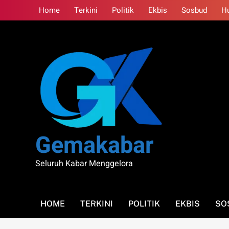
Skip
Home
Terkini
Politik
Ekbis
Sosbud
H
to
content
Gemakabar
Seluruh Kabar Menggelora
HOME
TERKINI
POLITIK
EKBIS
SO