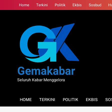
Skip
Home
Terkini
Politik
Ekbis
Sosbud
H
to
content
Gemakabar
Seluruh Kabar Menggelora
HOME
TERKINI
POLITIK
EKBIS
SO