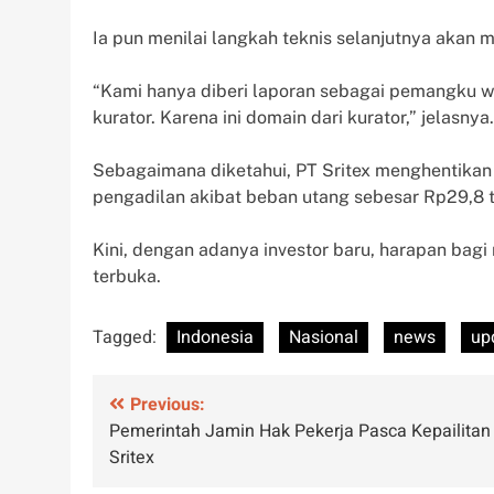
Ia pun menilai langkah teknis selanjutnya akan m
“Kami hanya diberi laporan sebagai pemangku wi
kurator. Karena ini domain dari kurator,” jelasnya.
Sebagaimana diketahui, PT Sritex menghentikan op
pengadilan akibat beban utang sebesar Rp29,8 tr
Kini, dengan adanya investor baru, harapan bagi
terbuka.
Tagged:
Indonesia
Nasional
news
up
Post
Previous:
Pemerintah Jamin Hak Pekerja Pasca Kepailitan
navigation
Sritex