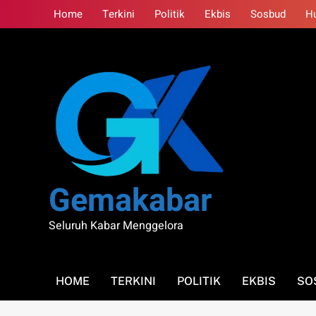
Skip
Home
Terkini
Politik
Ekbis
Sosbud
H
to
content
Gemakabar
Seluruh Kabar Menggelora
HOME
TERKINI
POLITIK
EKBIS
SO