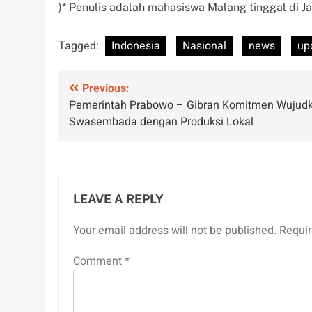
)* Penulis adalah mahasiswa Malang tinggal di J
Tagged:
Indonesia
Nasional
news
up
Post
Previous:
Pemerintah Prabowo – Gibran Komitmen Wujud
navigation
Swasembada dengan Produksi Lokal
LEAVE A REPLY
Your email address will not be published.
Requir
Comment
*