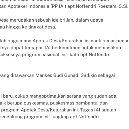
an Apoteker Indonesia (PP IAI) apt Noffendri Roestam, S.Si.
sa merupakan sebuah ide brilian, dalam upaya
u hingga ke tingkat desa.
alah bagaimana Apotek Desa/Kelurahan ini nanti benar-benar
alnya dapat tercapai. IAI berkomitmen untuk memastikan
sesnya program nasional ini,’’ kata apt Noffendri
yang ditawarkan Menkes Budi Gunadi Sadikin sebagai
si baru, cukup mengoptimalkan sarana yang sudah ada.
baik berupa puskesmas, puskesmas pembantu, dan
program Apotek Desa/Kelurahan ini. Tugas IAI adalah
ndukung program ini,’’ ungkap apt Noffendri.