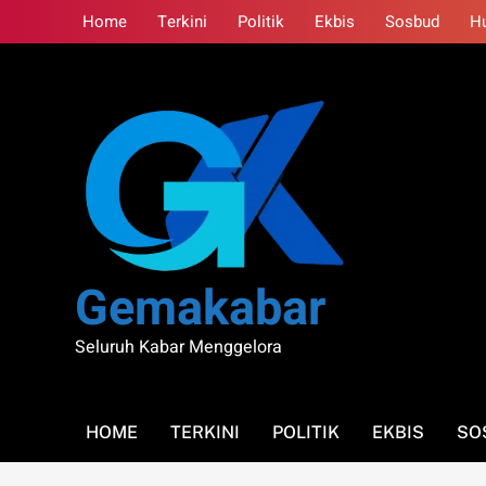
Skip
Home
Terkini
Politik
Ekbis
Sosbud
H
to
content
Gemakabar
Seluruh Kabar Menggelora
HOME
TERKINI
POLITIK
EKBIS
SO