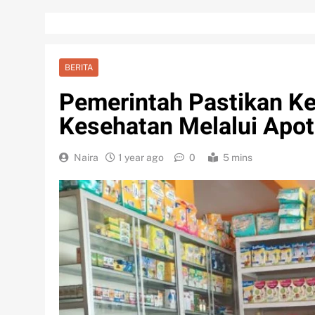
BERITA
Pemerintah Pastikan 
Kesehatan Melalui Apo
Naira
1 year ago
0
5 mins