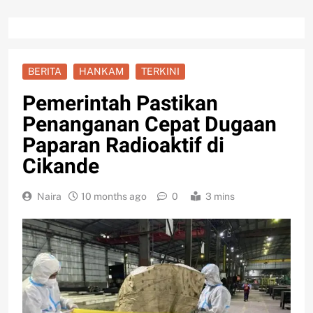
BERITA
HANKAM
TERKINI
Pemerintah Pastikan
Penanganan Cepat Dugaan
Paparan Radioaktif di
Cikande
Naira
10 months ago
0
3 mins