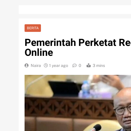
BERITA
Pemerintah Perketat Re
Online
Naira
1 year ago
0
3 mins