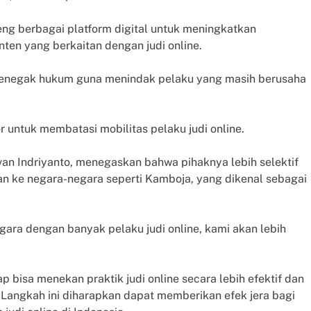
ng berbagai platform digital untuk meningkatkan
n yang berkaitan dengan judi online.
penegak hukum guna menindak pelaku yang masih berusaha
untuk membatasi mobilitas pelaku judi online.
van Indriyanto, menegaskan bahwa pihaknya lebih selektif
 ke negara-negara seperti Kamboja, yang dikenal sebagai
ara dengan banyak pelaku judi online, kami akan lebih
 bisa menekan praktik judi online secara lebih efektif dan
Langkah ini diharapkan dapat memberikan efek jera bagi