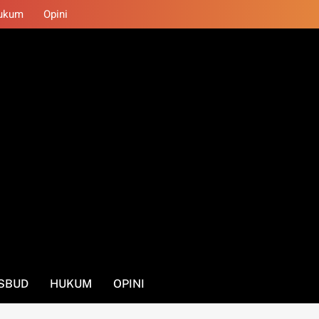
ukum
Opini
SBUD
HUKUM
OPINI