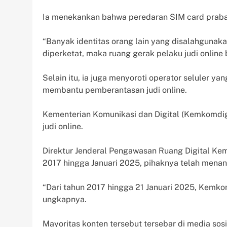
Ia menekankan bahwa peredaran SIM card prabaya
“Banyak identitas orang lain yang disalahgunakan 
diperketat, maka ruang gerak pelaku judi online b
Selain itu, ia juga menyoroti operator seluler y
membantu pemberantasan judi online.
Kementerian Komunikasi dan Digital (Kemkomdigi
judi online.
Direktur Jenderal Pengawasan Ruang Digital K
2017 hingga Januari 2025, pihaknya telah menanga
“Dari tahun 2017 hingga 21 Januari 2025, Kemkom
ungkapnya.
Mayoritas konten tersebut tersebar di media sosi