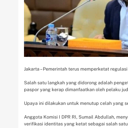
Jakarta – Pemerintah terus memperketat regulasi
Salah satu langkah yang didorong adalah penget
paspor yang kerap dimanfaatkan oleh pelaku judi
Upaya ini dilakukan untuk menutup celah yang se
Anggota Komisi I DPR RI, Sumail Abdullah, men
verifikasi identitas yang ketat sebagai salah sa