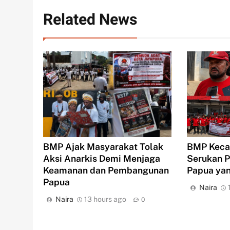
Related News
BMP Keca
BMP Ajak Masyarakat Tolak
Serukan P
Aksi Anarkis Demi Menjaga
Papua yan
Keamanan dan Pembangunan
Papua
Naira
Naira
13 hours ago
0