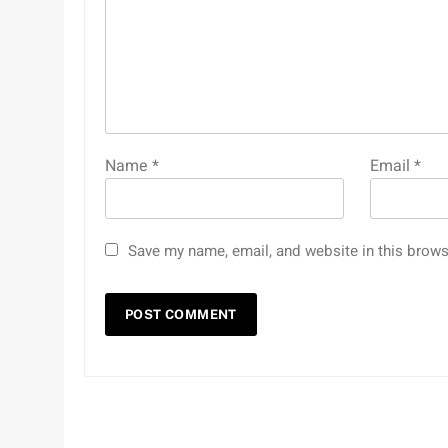
Name
*
Email
*
Save my name, email, and website in this brows