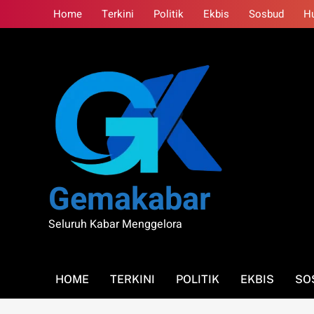
Skip
Home
Terkini
Politik
Ekbis
Sosbud
H
to
content
Gemakabar
Seluruh Kabar Menggelora
HOME
TERKINI
POLITIK
EKBIS
SO