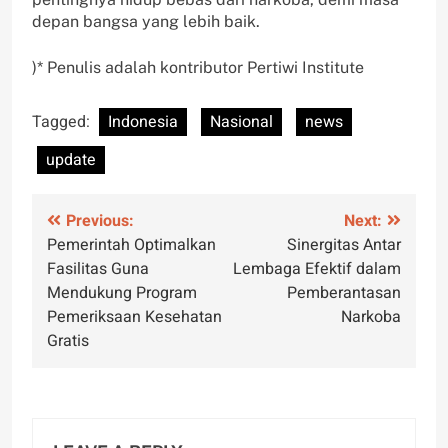
depan bangsa yang lebih baik.
)* Penulis adalah kontributor Pertiwi Institute
Tagged:
Indonesia
Nasional
news
update
Post
Previous:
Next:
Pemerintah Optimalkan
Sinergitas Antar
navigation
Fasilitas Guna
Lembaga Efektif dalam
Mendukung Program
Pemberantasan
Pemeriksaan Kesehatan
Narkoba
Gratis