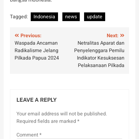
Tagged:
Indonesia
news
update
Post
Previous:
Next:
Waspada Ancaman
Netralitas Aparat dan
navigation
Radikalisme Jelang
Penyelenggara Pemilu
Pilkada Papua 2024
Indikator Kesuksesan
Pelaksanaan Pilkada
LEAVE A REPLY
Your email address will not be published.
Required fields are marked
*
Comment
*