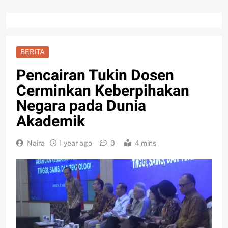
BERITA
Pencairan Tukin Dosen
Cerminkan Keberpihakan
Negara pada Dunia
Akademik
Naira
1 year ago
0
4 mins