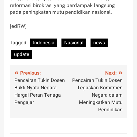
reformasi birokrasi yang berdampak langsung
pada peningkatan mutu pendidikan nasional.
[edRW]
Tagged:
Indonesia
Nasional
news
update
Post
Previous:
Next:
Pencairan Tukin Dosen
Pencairan Tukin Dosen
navigation
Bukti Nyata Negara
Tegaskan Komitmen
Hargai Peran Tenaga
Negara dalam
Pengajar
Meningkatkan Mutu
Pendidikan