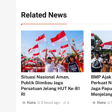
Related News
BMP Ajak
Situasi Nasional Aman,
Perkuat N
Publik Diimbau Jaga
Jaga Pap
Persatuan Jelang HUT Ke-81
Menjelang
RI
Naira
Naira
5 hours ago
0