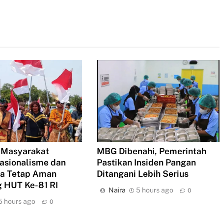
 Masyarakat
MBG Dibenahi, Pemerintah
asionalisme dan
Pastikan Insiden Pangan
ua Tetap Aman
Ditangani Lebih Serius
 HUT Ke-81 RI
Naira
5 hours ago
0
5 hours ago
0