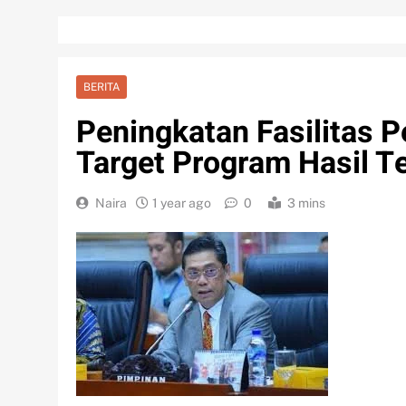
BERITA
Peningkatan Fasilitas P
Target Program Hasil T
Naira
1 year ago
0
3 mins