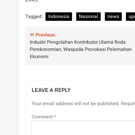
Tagged:
Indonesia
Nasional
news
up
Post
Previous:
Industri Pengolahan Kontributor Utama Roda
navigation
Perekonomian, Waspada Provokasi Pelemahan
Ekonomi
LEAVE A REPLY
Your email address will not be published.
Requir
Comment
*