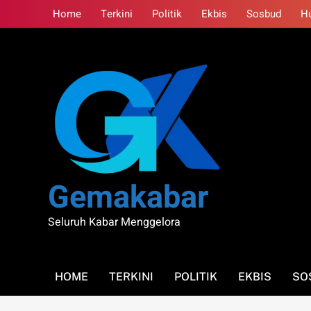
Skip
Home
Terkini
Politik
Ekbis
Sosbud
H
to
content
Gemakabar
Seluruh Kabar Menggelora
HOME
TERKINI
POLITIK
EKBIS
SO