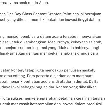
reativitas anak muda Aceh.
n One Day Class Content Creator. Pelatihan ini bertujuan
eh yang dikenal memiliki bakat dan inovasi tinggi dalam
 yang menjadi pembicara dalam acara tersebut, menyatakan
biasa untuk dikembangkan. Menurutnya, kekayaan sejarah,
 menjadi sumber inspirasi yang tidak ada habisnya bagi
u dimaksimalkan dengan membekali anak-anak muda cara
buatan konten, tetapi juga mencakup penulisan naskah,
 atau editing. Para peserta diajarkan cara membuat
pat menarik perhatian audiens di platform digital. Daffa
aya lokal sebagai bagian dari konten yang dihasilkan.
H juga sukses menyelenggarakan pelatihan kerajinan tangan
an untuk mengasah keterampilan dan inovasi dalam produksi