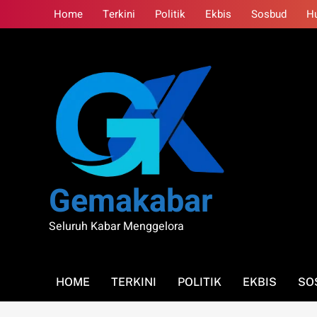
Skip
Home
Terkini
Politik
Ekbis
Sosbud
H
to
content
Gemakabar
Seluruh Kabar Menggelora
HOME
TERKINI
POLITIK
EKBIS
SO