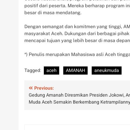
positif dari peserta. Mereka berharap program i
besar di masa mendatang.
Dengan semangat dan komitmen yang tinggi, AM
masyarakat Aceh. Dukungan dari berbagai pihak
mencapai tujuan yang lebih besar di masa depan
*) Penulis merupakan Mahasiswa asli Aceh tingg
Tagged:
aceh
AMANAH
aneukmuda
Post
Previous:
Gedung Amanah Diresmikan Presiden Jokowi, A
navigation
Muda Aceh Semakin Berkembang Ketrampilann