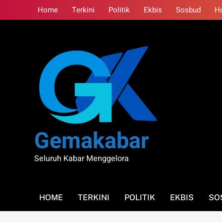
Skip
Home
Terkini
Politik
Ekbis
Sosbud
H
to
content
Gemakabar
Seluruh Kabar Menggelora
HOME
TERKINI
POLITIK
EKBIS
SO