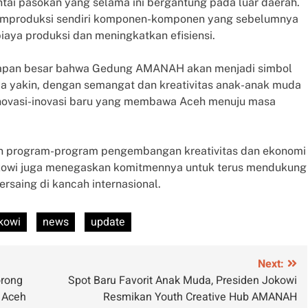
i pasokan yang selama ini bergantung pada luar daerah.
 memproduksi sendiri komponen-komponen yang sebelumnya
iaya produksi dan meningkatkan efisiensi.
rapan besar bahwa Gedung AMANAH akan menjadi simbol
a yakin, dengan semangat dan kreativitas anak-anak muda
 inovasi-inovasi baru yang membawa Aceh menuju masa
 program-program pengembangan kreativitas dan ekonomi
 Jokowi juga menegaskan komitmennya untuk terus mendukung
rsaing di kancah internasional.
kowi
news
update
Next:
rong
Spot Baru Favorit Anak Muda, Presiden Jokowi
 Aceh
Resmikan Youth Creative Hub AMANAH