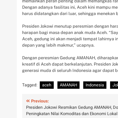
memainkan peran penting dalam memangkas ranta
Dengan adanya fasilitas ini, Aceh kini mampu
harus didatangkan dari luar, sehingga menekan b
Presiden Jokowi menutup peresmian dengan ha
harapan bagi masa depan anak muda Aceh. “Say
Aceh, gedung ini akan menjadi tempat lahirnya
depan yang lebih makmur,” ucapnya.
Dengan peresmian Gedung AMANAH, diharapkan
kreatif di Aceh dapat berkelanjutan. Presiden
generasi muda di seluruh Indonesia agar dapat be
Tagged:
aceh
AMANAH
Indonesia
Jo
Post
Previous:
Presiden Jokowi Resmikan Gedung AMANAH, Do
navigation
Peningkatan Nilai Komoditas dan Ekonomi Lokal