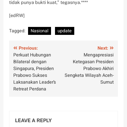
tidak punya bukti kuat,” tegasnya.****
[edRW]
Tagged:
Nasional
update
Post
Previous:
Next:
Perkuat Hubungan
Mengapresiasi
navigation
Bilateral dengan
Ketegasan Presiden
Singapura, Presiden
Prabowo Akhiri
Prabowo Sukses
Sengketa Wilayah Aceh-
Laksanakan Leader’s
Sumut
Retreat Perdana
LEAVE A REPLY