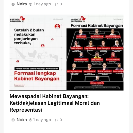
Naira
1 day ago
0
Mewaspadai Kabinet Bayangan:
Ketidakjelasan Legitimasi Moral dan
Representasi
Naira
1 day ago
0