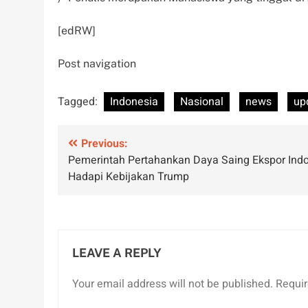
[edRW]
Post navigation
Tagged:
Indonesia
Nasional
news
up
Post
Previous:
Pemerintah Pertahankan Daya Saing Ekspor Ind
navigation
Hadapi Kebijakan Trump
LEAVE A REPLY
Your email address will not be published.
Requir