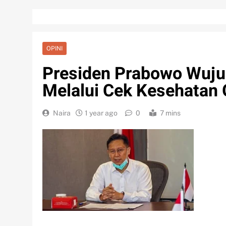
OPINI
Presiden Prabowo Wuju
Melalui Cek Kesehatan 
Naira
1 year ago
0
7 mins