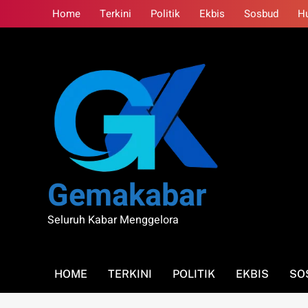
Skip
Home
Terkini
Politik
Ekbis
Sosbud
H
to
content
Gemakabar
Seluruh Kabar Menggelora
HOME
TERKINI
POLITIK
EKBIS
SO