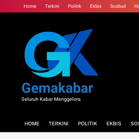
Skip
Home
Terkini
Politik
Ekbis
Sosbud
H
to
content
Gemakabar
Seluruh Kabar Menggelora
HOME
TERKINI
POLITIK
EKBIS
SO