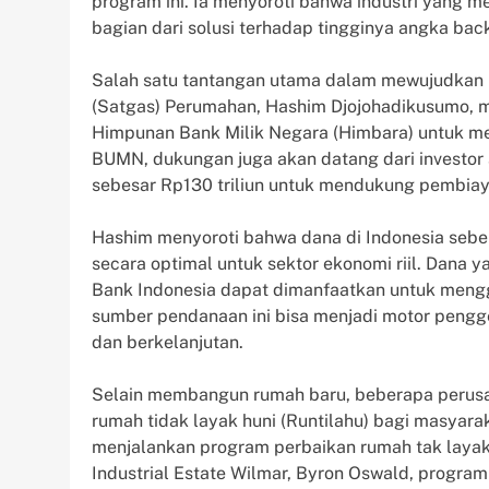
program ini. Ia menyoroti bahwa industri yang
bagian dari solusi terhadap tingginya angka bac
Salah satu tantangan utama dalam mewujudkan 
(Satgas) Perumahan, Hashim Djojohadikusumo,
Himpunan Bank Milik Negara (Himbara) untuk m
BUMN, dukungan juga akan datang dari investor
sebesar Rp130 triliun untuk mendukung pembi
Hashim menyoroti bahwa dana di Indonesia seben
secara optimal untuk sektor ekonomi riil. Dana 
Bank Indonesia dapat dimanfaatkan untuk mengg
sumber pendanaan ini bisa menjadi motor peng
dan berkelanjutan.
Selain membangun rumah baru, beberapa perusah
rumah tidak layak huni (Runtilahu) bagi masyara
menjalankan program perbaikan rumah tak layak 
Industrial Estate Wilmar, Byron Oswald, program