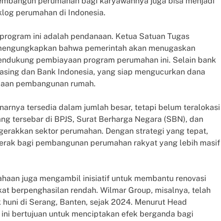
 membangun perumahan bagi karyawannya juga bisa menjadi
klog perumahan di Indonesia.
program ini adalah pendanaan. Ketua Satuan Tugas
 mengungkapkan bahwa pemerintah akan menugaskan
endukung pembiayaan program perumahan ini. Selain bank
 asing dan Bank Indonesia, yang siap mengucurkan dana
ayaan pembangunan rumah.
arnya tersedia dalam jumlah besar, tetapi belum teralokasi
yang tersebar di BPJS, Surat Berharga Negara (SBN), dan
erakkan sektor perumahan. Dengan strategi yang tepat,
gerak bagi pembangunan perumahan rakyat yang lebih masif
aan juga mengambil inisiatif untuk membantu renovasi
kat berpenghasilan rendah. Wilmar Group, misalnya, telah
huni di Serang, Banten, sejak 2024. Menurut Head
 ini bertujuan untuk menciptakan efek berganda bagi