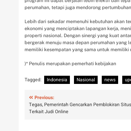
program ini dapat berjalan lebih efektif dan tepa
perumahan, tetapi juga mendorong pertumbuhan
Lebih dari sekadar memenuhi kebutuhan akan te
ekonomi yang menciptakan lapangan kerja, meni
properti nasional. Dengan sinergi yang kuat an
bergerak menuju masa depan perumahan yang lebi
memiliki kesempatan yang sama untuk memiliki 
)* Penulis merupakan pemerhati kebijakan
Tagged:
Indonesia
Nasional
news
up
Post
Previous:
Tegas, Pemerintah Gencarkan Pemblokiran Situ
navigation
Terkait Judi Online