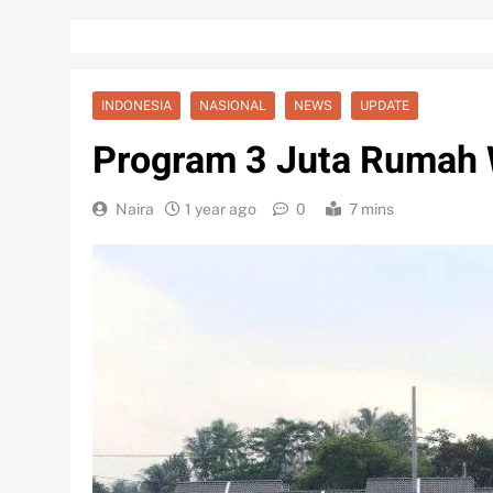
INDONESIA
NASIONAL
NEWS
UPDATE
Program 3 Juta Rumah
Naira
1 year ago
0
7 mins