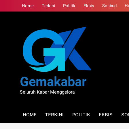
Skip
Home
Terkini
Politik
Ekbis
Sosbud
H
to
content
Gemakabar
Seluruh Kabar Menggelora
HOME
TERKINI
POLITIK
EKBIS
SO