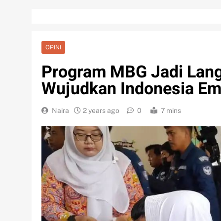
OPINI
Program MBG Jadi Lang
Wujudkan Indonesia E
Naira
2 years ago
0
7 mins