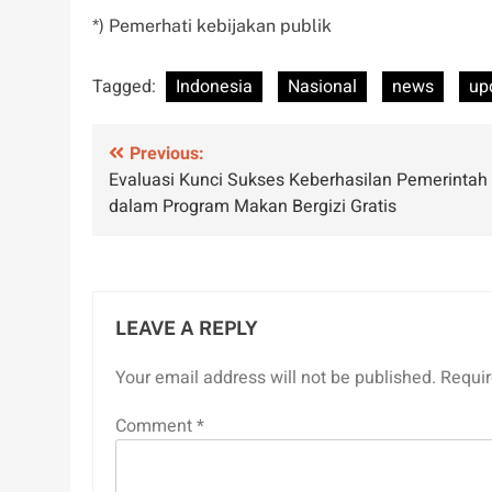
*) Pemerhati kebijakan publik
Tagged:
Indonesia
Nasional
news
up
Post
Previous:
Evaluasi Kunci Sukses Keberhasilan Pemerintah
navigation
dalam Program Makan Bergizi Gratis
LEAVE A REPLY
Your email address will not be published.
Requir
Comment
*